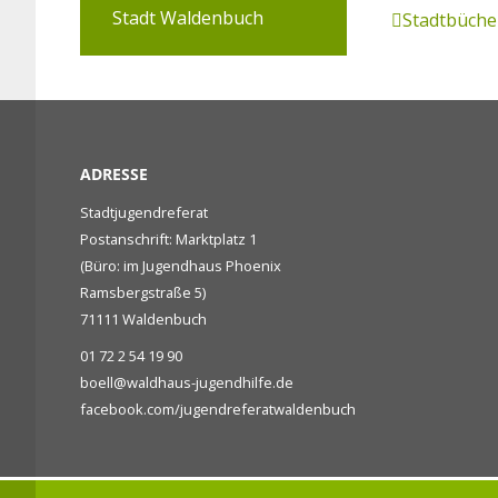
Stadt Waldenbuch
Stadtbüche
ADRESSE
Stadtjugendreferat
Postanschrift: Marktplatz 1
(Büro: im Jugendhaus Phoenix
Ramsbergstraße 5)
71111 Waldenbuch
01 72 2 54 19 90
boell@waldhaus-jugendhilfe.de
facebook.com/jugendreferatwaldenbuch