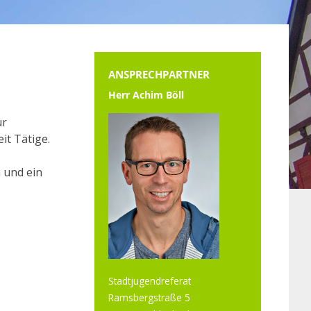
ANSPRECHPARTNER
Herr Achim Böll
ür
it Tätige.
n und ein
Stadtjugendreferat
Ramsbergstraße 5