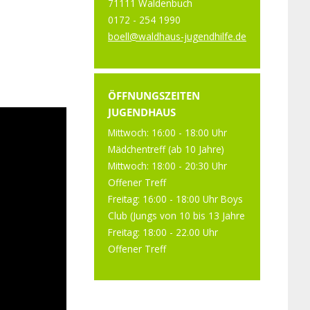
71111 Waldenbuch
0172 - 254 1990
boell@waldhaus-jugendhilfe.de
ÖFFNUNGSZEITEN
JUGENDHAUS
Mittwoch: 16:00 - 18:00 Uhr
Mädchentreff (ab 10 Jahre)
Mittwoch: 18:00 - 20:30 Uhr
Offener Treff
Freitag: 16:00 - 18:00 Uhr Boys
Club (Jungs von 10 bis 13 Jahre
Freitag: 18:00 - 22.00 Uhr
Offener Treff